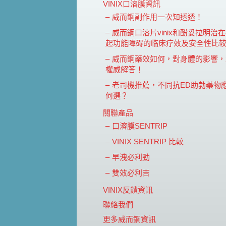
VINIX口溶膜資訊
威而鋼副作用一次知透透！
威而鋼口溶片vinix和酚妥拉明治
起功能障碍的临床疗效及安全性比
威而鋼藥效如何，對身體的影響，2
權威解答！
老司機推薦，不同抗ED助勃藥物
何選？
關聯產品
口溶膜SENTRIP
VINIX SENTRIP 比較
早洩必利勁
雙效必利吉
VINIX反饋資訊
聯絡我們
更多威而鋼資訊