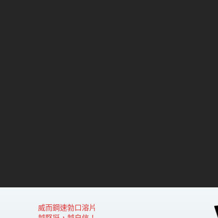
威而鋼速勃口溶片
越堅挺，越自信！