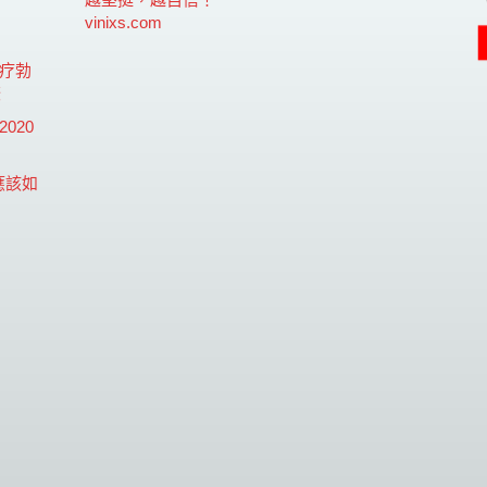
vinixs.com
在疗勃
较
020
應該如